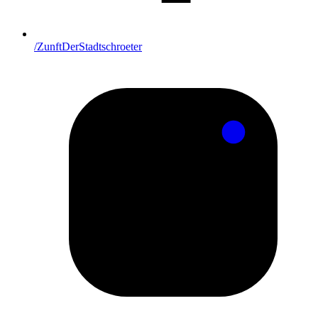
/ZunftDerStadtschroeter